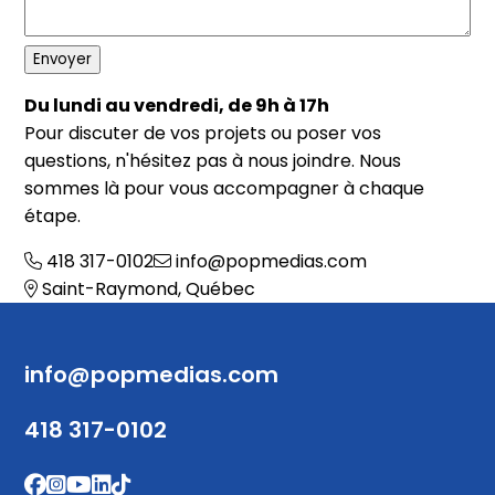
Marketing
Envoyer
Afficher les détails
Du lundi au vendredi, de 9h à 17h
Pour discuter de vos projets ou poser vos
questions, n'hésitez pas à nous joindre. Nous
Tout autoriser
sommes là pour vous accompagner à chaque
étape.
Autoriser la sélection
418 317-0102
info@popmedias.com
Saint-Raymond, Québec
Refuser
info@popmedias.com
418 317-0102