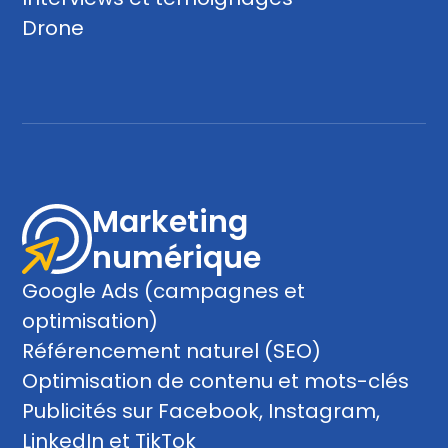
ou qu'ils ont collectées lors de votre utilisation de leurs
Drone
services.
Sélection
Nécessaires
du
consentement
Préférences
Marketing
Statistiques
numérique
Marketing
Google Ads (campagnes et
optimisation)
Référencement naturel (SEO)
Afficher les détails
Optimisation de contenu et mots-clés
Publicités sur Facebook, Instagram,
Tout autoriser
LinkedIn et TikTok