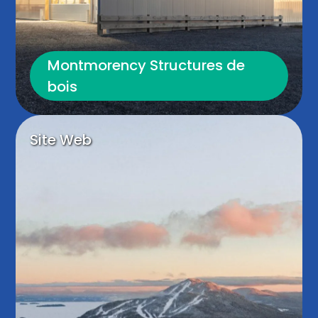
Marketing
Montmorency Structures de
bois
Afficher les détails
Site Web
Tout autoriser
Autoriser la sélection
Refuser