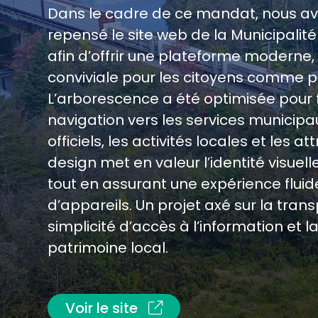
Dans le cadre de ce mandat, nous a
repensé le site web de la Municipalité
afin d’offrir une plateforme moderne,
conviviale pour les citoyens comme pou
L’arborescence a été optimisée pour fa
navigation vers les services municip
officiels, les activités locales et les at
design met en valeur l’identité visuell
tout en assurant une expérience fluide
d’appareils. Un projet axé sur la tran
simplicité d’accès à l’information et l
patrimoine local.
Voir le site