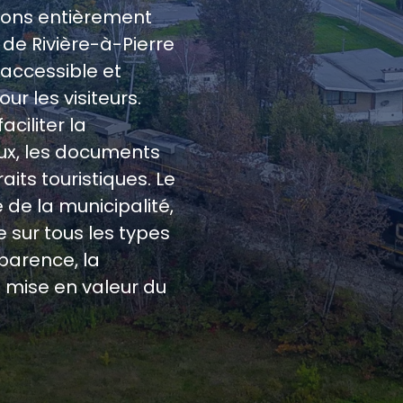
vons entièrement
 de Rivière-à-Pierre
 accessible et
r les visiteurs.
ciliter la
aux, les documents
traits touristiques. Le
e de la municipalité,
 sur tous les types
sparence, la
a mise en valeur du