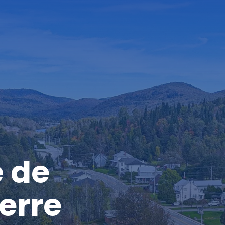
é de
erre