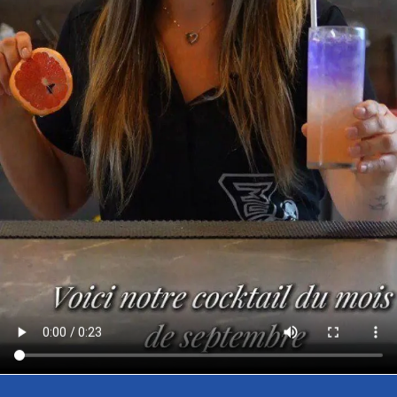
publicité et d'analyse, qui peuvent combiner celles-ci
avec d'autres informations que vous leur avez fournies
ou qu'ils ont collectées lors de votre utilisation de leurs
services.
Sélection
Nécessaires
du
consentement
Préférences
Statistiques
Marketing
Afficher les détails