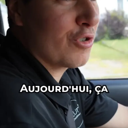
ou qu'ils ont collectées lors de votre utilisation de leurs
services.
Sélection
Nécessaires
du
consentement
Préférences
Statistiques
Marketing
Afficher les détails
Tout autoriser